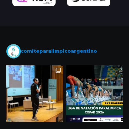
comiteparalimpicoargentino