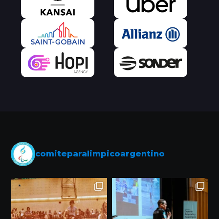
comiteparalimpicoargentino